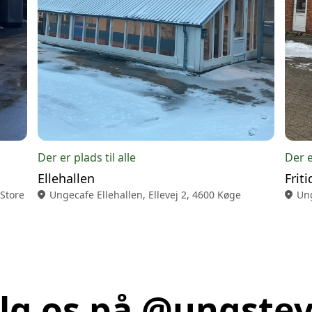
Der er plads til alle
Der e
Ellehallen
Frit
 Store Heddinge
location_on
Ungecafe Ellehallen, Ellevej 2, 4600 Køge
location_on
Ung
lg os på @ungste