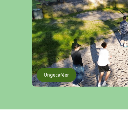
Ungecaféer