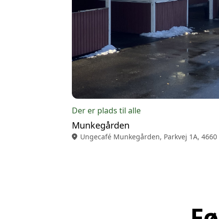
Der er plads til alle
Munkegården
location_on
Ungecafé Munkegården, Parkvej 1A, 4660
Fø