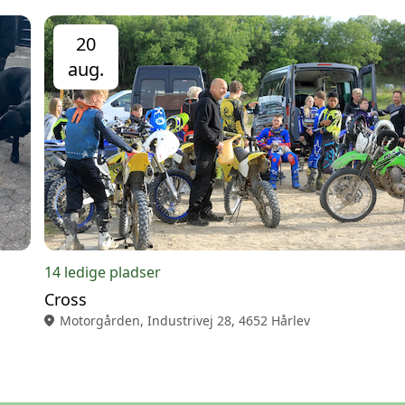
20
aug.
14 ledige pladser
Cross
location_on
Motorgården, Industrivej 28, 4652 Hårlev