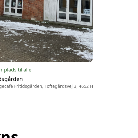
r plads til alle
idsgården
ecafé Fritidsgården, Toftegårdsvej 3, 4652 Hårlev
vns