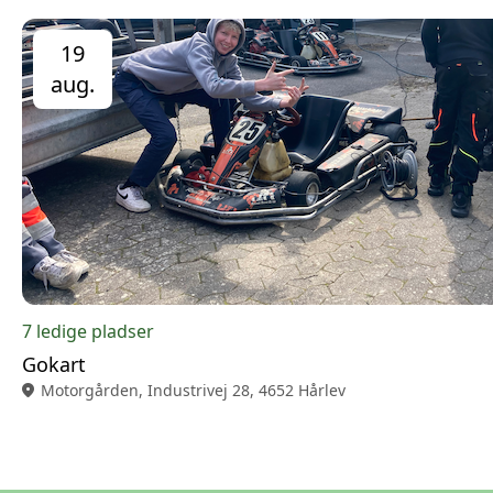
19
aug.
7 ledige pladser
Gokart
location_on
Motorgården, Industrivej 28, 4652 Hårlev