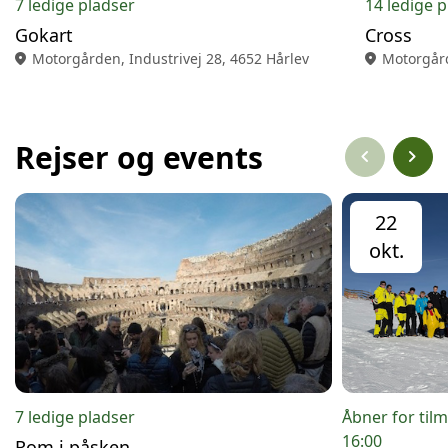
7 ledige pladser
14 ledige 
Gokart
Cross
location_on
Motorgården, Industrivej 28, 4652 Hårlev
location_on
Motorgård
Rejser og events
chevron_left
chevron_right
22
okt.
7 ledige pladser
Åbner for tilme
16:00
Rom i påsken