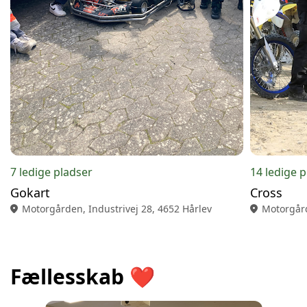
7 ledige pladser
14 ledige 
Gokart
Cross
location_on
Motorgården, Industrivej 28, 4652 Hårlev
location_on
Motorgård
Fællesskab ❤️