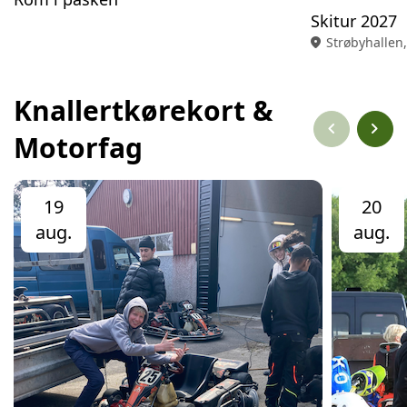
Skitur 2027
location_on
Strøbyhallen
Knallertkørekort &
chevron_left
chevron_right
Motorfag
19
20
aug.
aug.